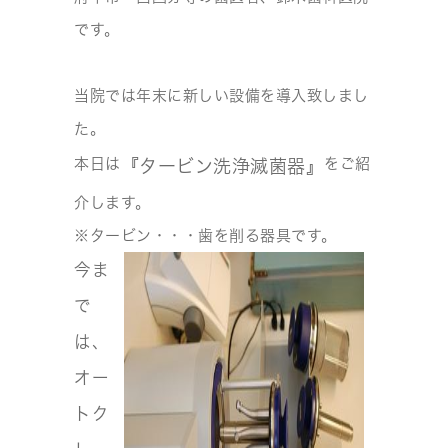
です。
当院では年末に新しい設備を導入致しまし
た。
本日は
をご紹
『タービン洗浄滅菌器』
介します。
※タービン・・・歯を削る器具です。
今ま
で
は、
オー
トク