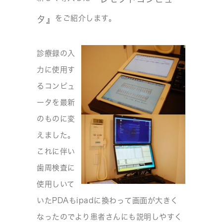
をご紹介します。
タ』
診療録の入
力に使用す
るコンピュ
ータを最新
のものに変
えました。
これに伴い
歯周検査に
使用しいて
いたPDAもipadに換わって画面が大きく
なったのでより患者さんにも説明しやすく