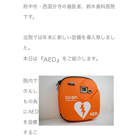
府中市・西国分寺の歯医者、鈴木歯科医院
です。
当院では年末に新しい設備を導入致しまし
た。
本日は
をご紹介します。
『AED』
院内で
のもし
もの為
にAED
を設置
するこ