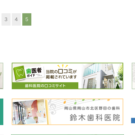
3
4
5